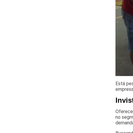
Está pes
empresa 
Invis
Oferecen
no segme
demand