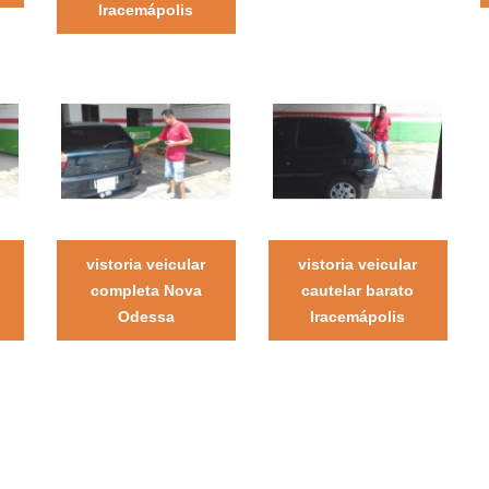
Iracemápolis
vistoria veicular
vistoria veicular
completa Nova
cautelar barato
Odessa
Iracemápolis