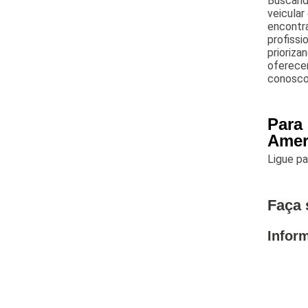
Buscando
veicula
encontra
profissi
prioriz
oferecem
conosco
Para
Amer
Ligue p
Faça 
Infor