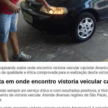
quisando sobre onde encontro vistoria veicular cautelar Ameri
de qualidade e ética comprovada para a realização desta vistor
ta em onde encontro vistoria veicular 
do sempre um serviço ético e com resultados positivos, a Visto
nto de vistoria veicular. Atende diversas regiões de São Paulo
a.