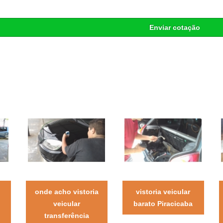
Enviar cotação
onde acho vistoria
vistoria veicular
veicular
barato Piracicaba
transferência