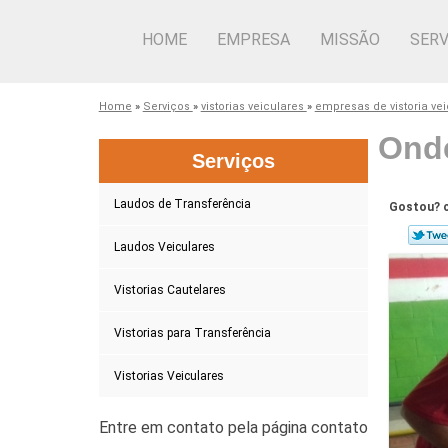
HOME
EMPRESA
MISSÃO
SERV
Home
»
Serviços
»
vistorias veiculares
»
empresas de vistoria ve
Onde
Serviços
Laudos de Transferência
Gostou? c
Laudos Veiculares
Vistorias Cautelares
Vistorias para Transferência
Vistorias Veiculares