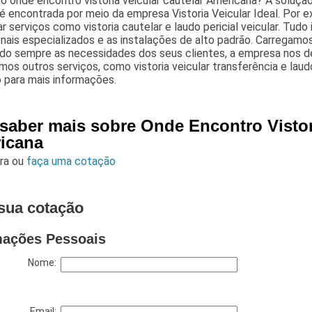
 onde encontro vistoria veicular cautelar Americana? A solução
r é encontrada por meio da empresa Vistoria Veicular Ideal. P
r serviços como vistoria cautelar e laudo pericial veicular. Tudo
onais especializados e as instalações de alto padrão. Carregamos
ando sempre as necessidades dos seus clientes, a empresa no
os outros serviços, como vistoria veicular transferência e laud
 para mais informações.
 saber mais sobre Onde Encontro Vistor
icana
ara
ou
faça uma cotação
sua cotação
mações Pessoais
Nome:
Email: