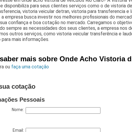
resse em onde acho vistoria de veículos Rio Claro? A Vistoria V
, e disponibiliza para seus clientes serviços como o de vistoria de 
nsferencia, vistoria veicular detran, vistoria para transferencia 
, a empresa busca investir nos melhores profissionais do merca
 sua confiança e boa cotação no mercado. Carregamos o objetivo
ando sempre as necessidades dos seus clientes, a empresa no
os outros serviços, como vistoria veicular transferência e laud
 para mais informações.
 saber mais sobre Onde Acho Vistoria d
ara
ou
faça uma cotação
sua cotação
mações Pessoais
Nome:
Email: