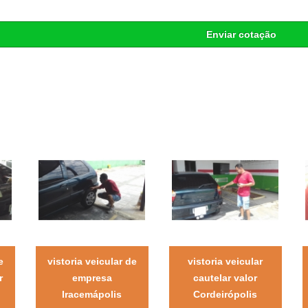
Enviar cotação
e
vistoria veicular de
vistoria veicular
r
empresa
cautelar valor
Iracemápolis
Cordeirópolis