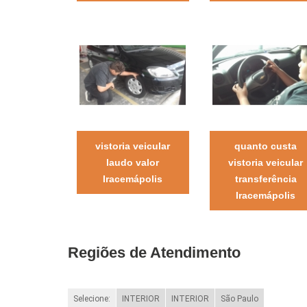
vistoria veicular
quanto custa
laudo valor
vistoria veicular
Iracemápolis
transferência
Iracemápolis
Regiões de Atendimento
Selecione:
INTERIOR
INTERIOR
São Paulo