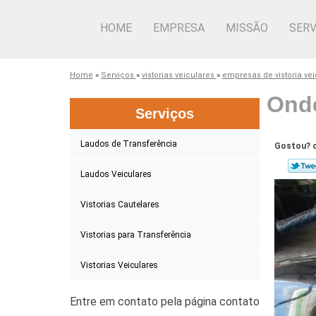
HOME
EMPRESA
MISSÃO
SERV
Home
»
Serviços
»
vistorias veiculares
»
empresas de vistoria ve
Onde
Serviços
Laudos de Transferência
Gostou? c
Laudos Veiculares
Vistorias Cautelares
Vistorias para Transferência
Vistorias Veiculares