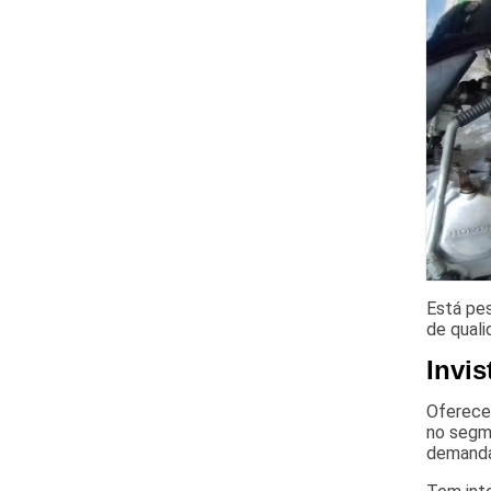
Está pe
de quali
Invis
Oferecen
no segme
demand