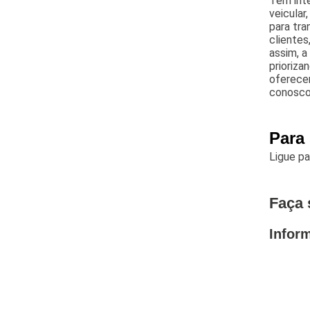
Tem inte
veicular
para tra
clientes
assim, a
prioriz
oferecem
conosco
Para
Ligue p
Faça 
Infor