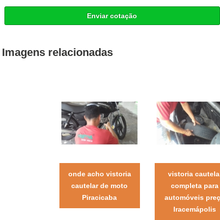
Enviar cotação
Imagens relacionadas
onde acho vistoria
vistoria cautela
cautelar de moto
completa para
Piracicaba
automóveis pre
Iracemápolis