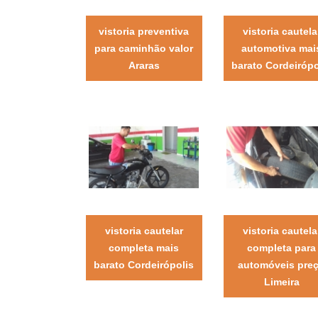
vistoria preventiva
vistoria cautela
para caminhão valor
automotiva mai
Araras
barato Cordeirópo
vistoria cautelar
vistoria cautela
completa mais
completa para
barato Cordeirópolis
automóveis pre
Limeira