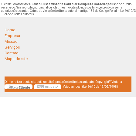
O conteúdo do texto "
Quanto Custa Vistoria Cautelar Completa Cordeirópolis
" é de direito
reservado. Sua reprodução, parcial ou total, mesmo citando nossos links, é proibida sem a
autorização do autor. Crime de violação de direito autoral – artigo 184 do Código Penal –
Lei 9610/9
- Lei de direitos autorais
.
Home
Empresa
Missão
Serviços
Contato
Mapa do site
©
O inteiro teor deste site está sujeito à proteção de direitos autorais. Copyright
Vistoria
Veicular Ideal (Lei 9610 de 19/02/1998)