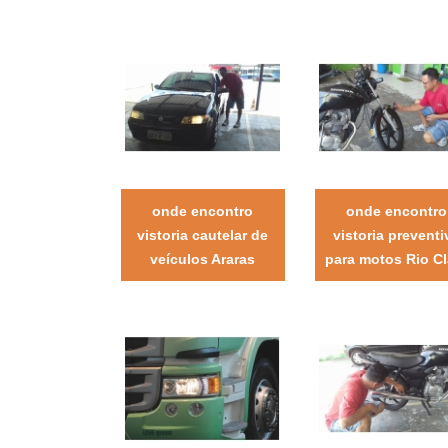
onde encontro
onde encontro
vistoria cautelar de
vistoria preventi
veículos Araras
para motos Rio Cl