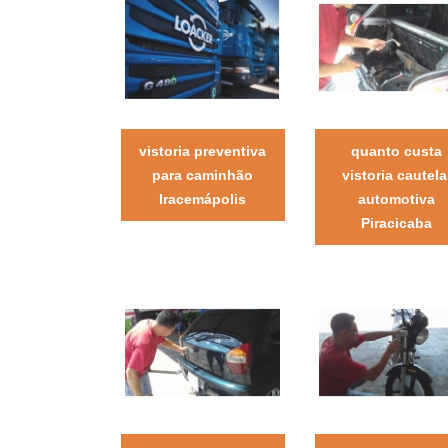
vistoria preventiva
quanto custa
para caminhão
vistoria cautela
Iracemápolis
automotiva
Piracicaba