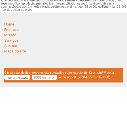
O conteúdo do texto "
Onde Encontro Vistoria Preventiva para Motos Rio Claro
" é de direito
reservado. Sua reprodução, parcial ou total, mesmo citando nossos links, é proibida sem a
autorização do autor. Crime de violação de direito autoral – artigo 184 do Código Penal –
Lei 9610/9
- Lei de direitos autorais
.
Home
Empresa
Missão
Serviços
Contato
Mapa do site
©
O inteiro teor deste site está sujeito à proteção de direitos autorais. Copyright
Vistoria
Veicular Ideal (Lei 9610 de 19/02/1998)