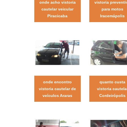
onde acho vistoria
vistoria preventi
cautelar veicular
para motos
Piracicaba
Iracemápolis
onde encontro
quanto custa
vistoria cautelar de
vistoria cautela
veículos Araras
Cordeirópolis