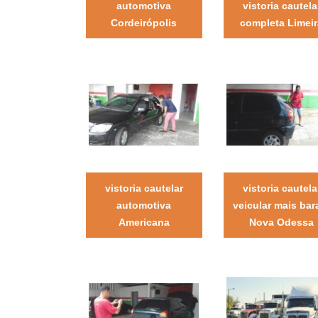
automotiva
vistoria cautela
Cordeirópolis
completa Limeir
vistoria cautelar
vistoria cautela
automotiva
veicular mais bar
Americana
Nova Odessa