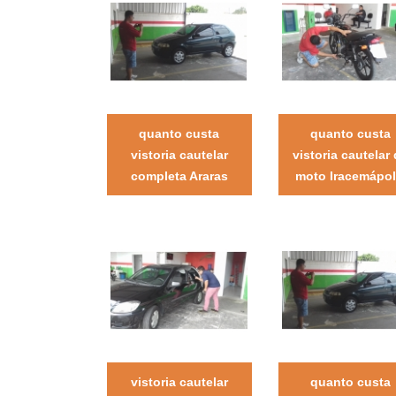
quanto custa
quanto custa
vistoria cautelar
vistoria cautelar
completa Araras
moto Iracemápol
vistoria cautelar
quanto custa