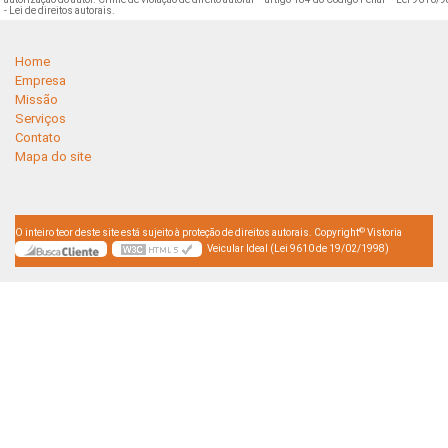
- Lei de direitos autorais
.
Home
Empresa
Missão
Serviços
Contato
Mapa do site
©
O inteiro teor deste site está sujeito à proteção de direitos autorais. Copyright
Vistoria
Veicular Ideal (Lei 9610 de 19/02/1998)