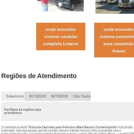
onde encontro
onde encontro
vistoria cautelar
vistoria preventi
completa Limeira
para caminhão
Araras
Regiões de Atendimento
Selecione:
INTERIOR
INTERIOR
São Paulo
Verifique as regiões que
atendemos
O conteúdo do texto "
Vistoria Cautelar para Veículos Mais Barato Cordeirópolis
" é de direito
reservado. Sua reprodução, parcial ou total, mesmo citando nossos links, é proibida sem a
autorização do autor. Crime de violação de direito autoral – artigo 184 do Código Penal –
Lei 9610/9