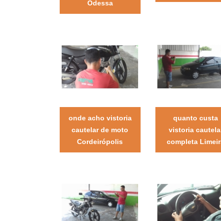
Odessa
onde acho vistoria
quanto custa
cautelar de moto
vistoria cautela
Cordeirópolis
completa Limeir