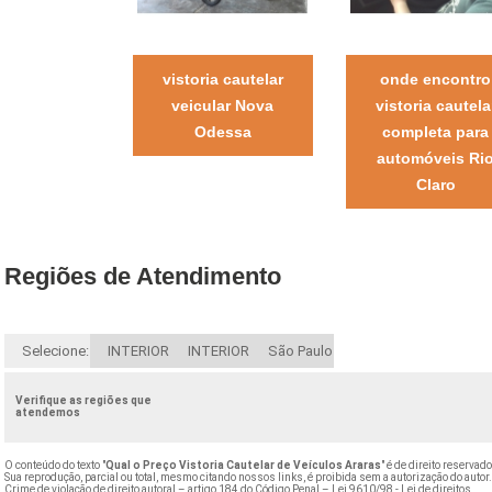
vistoria cautelar
onde encontro
veicular Nova
vistoria cautela
Odessa
completa para
automóveis Ri
Claro
Regiões de Atendimento
Selecione:
INTERIOR
INTERIOR
São Paulo
Verifique as regiões que
atendemos
O conteúdo do texto "
Qual o Preço Vistoria Cautelar de Veículos Araras
" é de direito reservado
Sua reprodução, parcial ou total, mesmo citando nossos links, é proibida sem a autorização do autor
Crime de violação de direito autoral – artigo 184 do Código Penal –
Lei 9610/98 - Lei de direitos