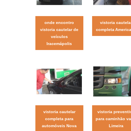
onde encontro
vistoria cautela
vistoria cautelar de
completa Americ
veículos
Iracemápolis
vistoria cautelar
vistoria preventi
completa para
para caminhão va
automóveis Nova
Limeira