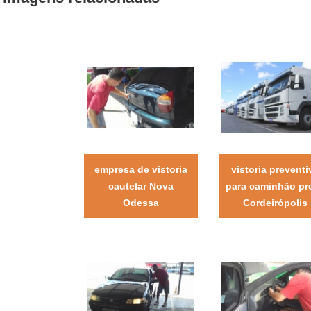
empresa de vistoria
vistoria preventi
cautelar Nova
para caminhão pr
Odessa
Cordeirópolis