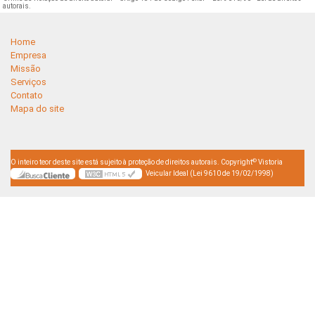
autorais
.
Home
Empresa
Missão
Serviços
Contato
Mapa do site
©
O inteiro teor deste site está sujeito à proteção de direitos autorais. Copyright
Vistoria
Veicular Ideal (Lei 9610 de 19/02/1998)