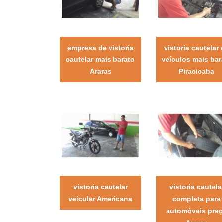
empresa de vistoria
vistoria cautelar
cautelar mais barato
veículos mais bar
Araras
Piracicaba
vistoria cautelar
vistoria cautela
veicular Americana
completa para
automóveis pre