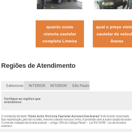
quanto custa
qual o preço visto
vistoria cautelar
cautelar de veícu
completa Limeira
Araras
Regiões de Atendimento
Selecione:
INTERIOR
INTERIOR
São Paulo
Verifique as regiões que
atendemos
O conteúdo do texto "
Onde Acho Vistoria Cautelar Automotiva Araras
" é de direito reservado.
Sua reprodução, parcial ou total, mesmo citando nossos links, é proibida sem a autorização do autor
Crime de violação de direito autoral – artigo 184 do Código Penal –
Lei 9610/98 - Lei de direitos
autorais
.