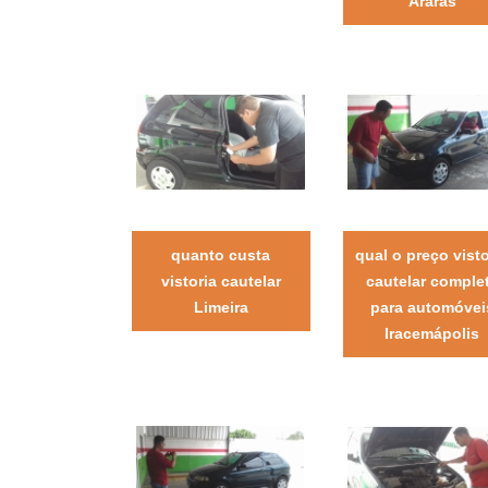
Araras
quanto custa
qual o preço visto
vistoria cautelar
cautelar comple
Limeira
para automóvei
Iracemápolis