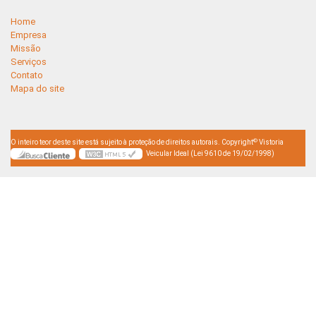
Home
Empresa
Missão
Serviços
Contato
Mapa do site
©
O inteiro teor deste site está sujeito à proteção de direitos autorais. Copyright
Vistoria
Veicular Ideal (Lei 9610 de 19/02/1998)