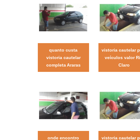
quanto custa
vistoria cautelar 
vistoria cautelar
veículos valor R
completa Araras
Claro
onde encontro
vistoria cautelar 