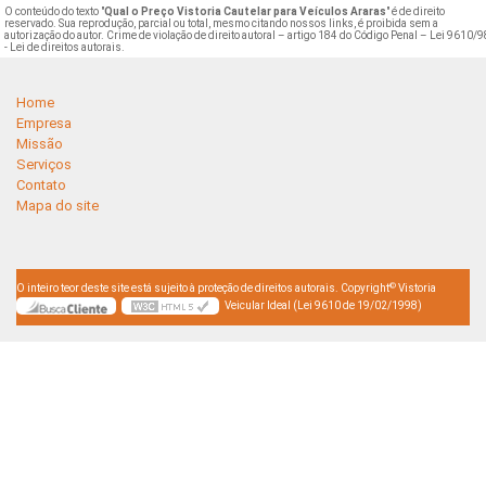
O conteúdo do texto "
Qual o Preço Vistoria Cautelar para Veículos Araras
" é de direito
reservado. Sua reprodução, parcial ou total, mesmo citando nossos links, é proibida sem a
autorização do autor. Crime de violação de direito autoral – artigo 184 do Código Penal –
Lei 9610/9
- Lei de direitos autorais
.
Home
Empresa
Missão
Serviços
Contato
Mapa do site
©
O inteiro teor deste site está sujeito à proteção de direitos autorais. Copyright
Vistoria
Veicular Ideal (Lei 9610 de 19/02/1998)