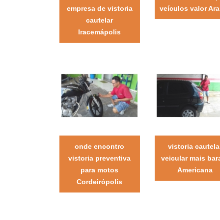
empresa de vistoria
veículos valor Ara
cautelar
Iracemápolis
onde encontro
vistoria cautela
vistoria preventiva
veicular mais bar
para motos
Americana
Cordeirópolis