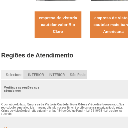
empresa de vistoria
empresa de visto
cautelar valor Rio
cautelar mais bar
Claro
Americana
Regiões de Atendimento
Selecione:
INTERIOR
INTERIOR
São Paulo
Verifique as regiões que
atendemos
O conteúdo do texto "
Empresa de Vistoria Cautelar Nova Odessa
" é de direito reservado. Sua
reprodução, parcial ou total, mesmo citando nossos links, é proibida sem a autorização do autor.
Crime de violação de direito autoral – artigo 184 do Código Penal –
Lei 9610/98 - Lei de direitos
autorais
.