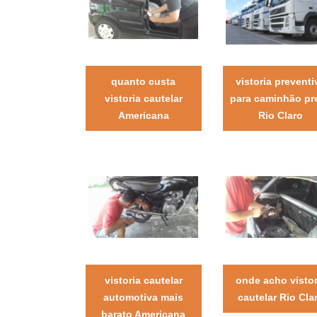
quanto custa
vistoria preventi
vistoria cautelar
para caminhão pr
Americana
Rio Claro
vistoria cautelar
onde acho vistor
automotiva mais
cautelar Rio Cla
barato Americana