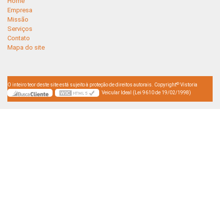
Home
Empresa
Missão
Serviços
Contato
Mapa do site
©
O inteiro teor deste site está sujeito à proteção de direitos autorais. Copyright
Vistoria
Veicular Ideal (Lei 9610 de 19/02/1998)