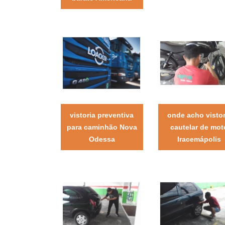
vistoria preventiva
onde acho vistor
para caminhão Nova
cautelar de mot
Odessa
Iracemápolis