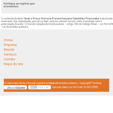
Verifique as regiões que
atendemos
O conteúdo do texto "
Qual o Preço Vistoria Preventiva para Caminhão Piracicaba
" é de direito
reservado. Sua reprodução, parcial ou total, mesmo citando nossos links, é proibida sem a
autorização do autor. Crime de violação de direito autoral – artigo 184 do Código Penal –
Lei 9610/9
- Lei de direitos autorais
.
Home
Empresa
Missão
Serviços
Contato
Mapa do site
©
O inteiro teor deste site está sujeito à proteção de direitos autorais. Copyright
Vistoria
Veicular Ideal (Lei 9610 de 19/02/1998)