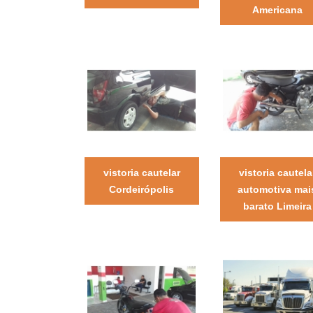
Americana
vistoria cautelar
vistoria cautela
Cordeirópolis
automotiva mai
barato Limeira