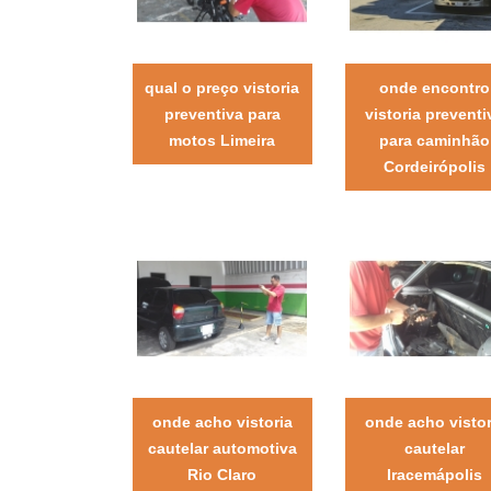
qual o preço vistoria
onde encontro
preventiva para
vistoria preventi
motos Limeira
para caminhão
Cordeirópolis
onde acho vistoria
onde acho vistor
cautelar automotiva
cautelar
Rio Claro
Iracemápolis