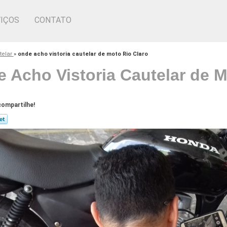
IÇOS
CONTATO
telar
»
onde acho vistoria cautelar de moto Rio Claro
 Acho Vistoria Cautelar de M
ompartilhe!