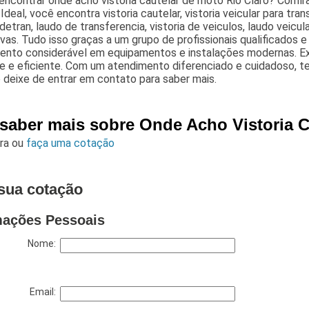
encontrar onde acho vistoria cautelar de moto Rio Claro? Confira
 Ideal, você encontra vistoria cautelar, vistoria veicular para tran
 detran, laudo de transferencia, vistoria de veiculos, laudo veicula
ivas. Tudo isso graças a um grupo de profissionais qualificados
mento considerável em equipamentos e instalações modernas. 
e e eficiente. Com um atendimento diferenciado e cuidadoso, te
o deixe de entrar em contato para saber mais.
 saber mais sobre Onde Acho Vistoria C
ara
ou
faça uma cotação
sua cotação
mações Pessoais
Nome:
Email: