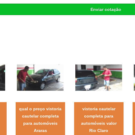
Enviar cotação
qual o preço vistoria
vistoria cautelar
cautelar completa
completa para
para automóveis
automóveis valor
Araras
Rio Claro