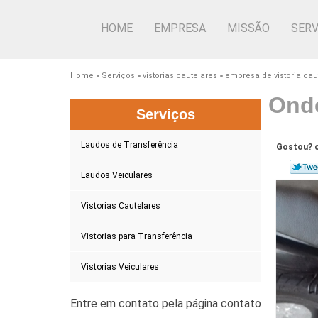
HOME
EMPRESA
MISSÃO
SERV
Home
»
Serviços
»
vistorias cautelares
»
empresa de vistoria cau
Onde
Serviços
Laudos de Transferência
Gostou? c
Laudos Veiculares
Vistorias Cautelares
Vistorias para Transferência
Vistorias Veiculares