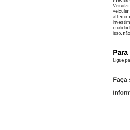
Precisa 
Veicular
veicular
alternat
investi
qualidad
isso, nã
Para
Ligue p
Faça 
Infor