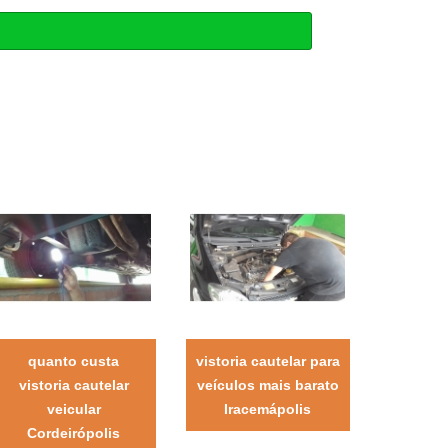
quanto custa
vistoria cautelar para
vistoria cautelar
veículos mais barato
veicular
Iracemápolis
Cordeirópolis