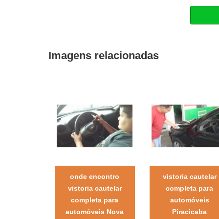
Imagens relacionadas
onde encontro
vistoria cautelar
vistoria cautelar
completa para
completa para
automóveis
automóveis Nova
Piracicaba