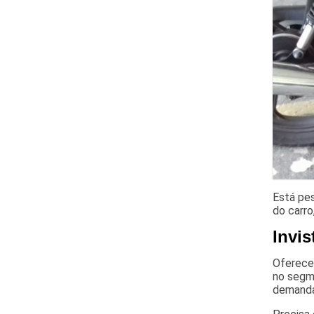
Está pe
do carro
Invis
Oferecen
no segme
demand