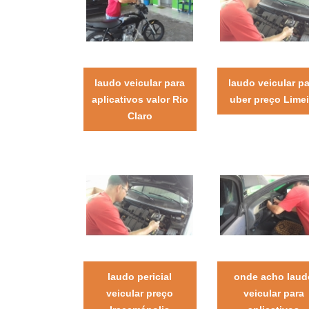
laudo veicular para
laudo veicular p
aplicativos valor Rio
uber preço Limei
Claro
laudo pericial
onde acho laud
veicular preço
veicular para