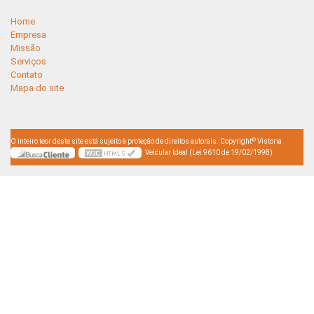
Home
Empresa
Missão
Serviços
Contato
Mapa do site
©
O inteiro teor deste site está sujeito à proteção de direitos autorais. Copyright
Vistoria
Veicular Ideal (Lei 9610 de 19/02/1998)