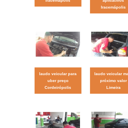
Iracemápolis
aplicativos
Iracemápolis
laudo veicular para
laudo veicular m
uber preço
próximo valor
Cordeirópolis
Limeira