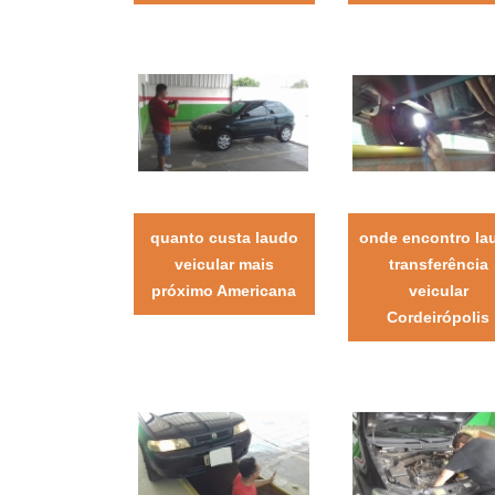
quanto custa laudo
onde encontro la
veicular mais
transferência
próximo Americana
veicular
Cordeirópolis