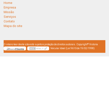
Home
Empresa
Missão
Serviços
Contato
Mapa do site
©
O inteiro teor deste site está sujeito à proteção de direitos autorais. Copyright
Vistoria
Veicular Ideal (Lei 9610 de 19/02/1998)