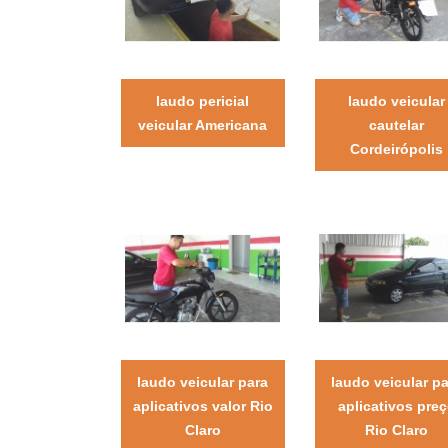
laudo pericial
laudo veicular
veicular Americana
cautelar
Cordeirópolis
laudo veicular para
laudo veicular p
aplicativos valor Rio
aplicativos pre
Claro
Rio Claro