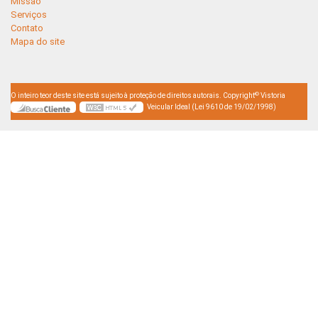
Missão
Serviços
Contato
Mapa do site
©
O inteiro teor deste site está sujeito à proteção de direitos autorais. Copyright
Vistoria
Veicular Ideal (Lei 9610 de 19/02/1998)