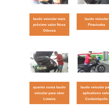
laudo veicular mais
laudo veicular
próximo valor Nova
Piracicaba
Odessa
quanto custa laudo
laudo veicular p
veicular para uber
aplicativos valo
Limeira
Cordeirópolis