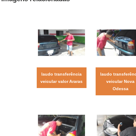
laudo transferência
laudo transferên
veicular valor Araras
veicular Nova
Odessa