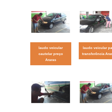
laudo veicular
laudo veicular p
cautelar preço
transferência Ara
Araras