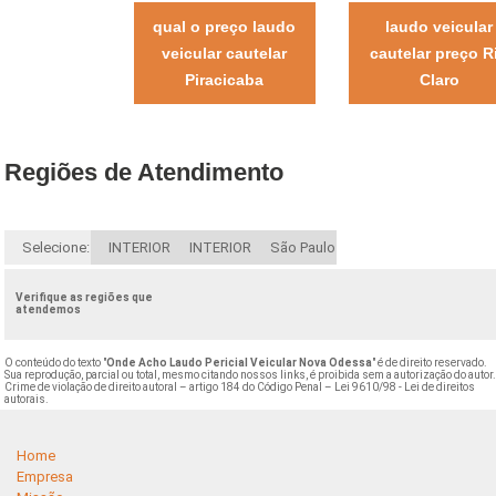
qual o preço laudo
laudo veicular
veicular cautelar
cautelar preço R
Piracicaba
Claro
Regiões de Atendimento
Selecione:
INTERIOR
INTERIOR
São Paulo
Verifique as regiões que
atendemos
O conteúdo do texto "
Onde Acho Laudo Pericial Veicular Nova Odessa
" é de direito reservado.
Sua reprodução, parcial ou total, mesmo citando nossos links, é proibida sem a autorização do autor
Crime de violação de direito autoral – artigo 184 do Código Penal –
Lei 9610/98 - Lei de direitos
autorais
.
Home
Empresa