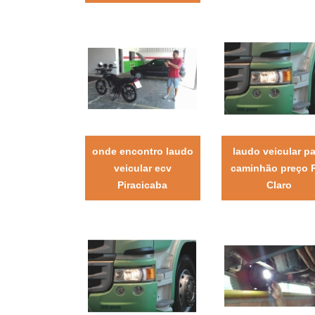
onde encontro laudo
laudo veicular p
veicular ecv
caminhão preço 
Piracicaba
Claro