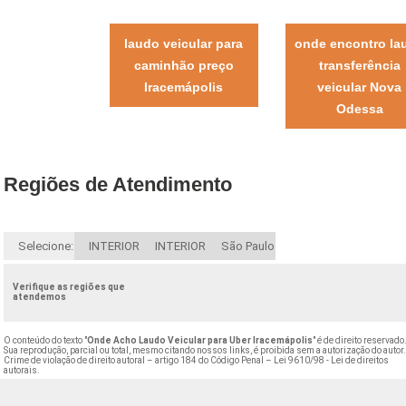
laudo veicular para
onde encontro la
caminhão preço
transferência
Iracemápolis
veicular Nova
Odessa
Regiões de Atendimento
Selecione:
INTERIOR
INTERIOR
São Paulo
Verifique as regiões que
atendemos
O conteúdo do texto "
Onde Acho Laudo Veicular para Uber Iracemápolis
" é de direito reservado
Sua reprodução, parcial ou total, mesmo citando nossos links, é proibida sem a autorização do autor
Crime de violação de direito autoral – artigo 184 do Código Penal –
Lei 9610/98 - Lei de direitos
autorais
.