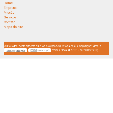
Home
Empresa
Missão
Serviços
Contato
Mapa do site
©
O inteiro teor deste site está sujeito à proteção de direitos autorais. Copyright
Vistoria
Veicular Ideal (Lei 9610 de 19/02/1998)