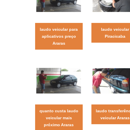
laudo veicular para
laudo veicular
aplicativos preço
Piracicaba
Araras
quanto custa laudo
laudo transferên
veicular mais
veicular Araras
próximo Araras