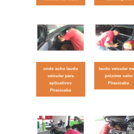
onde acho laudo
laudo veicular m
veicular para
próximo valor
aplicativos
Piracicaba
Piracicaba