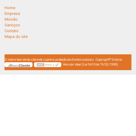
Home
Empresa
Missão
Serviços
Contato
Mapa do site
©
O inteiro teor deste site está sujeito à proteção de direitos autorais. Copyright
Vistoria
Veicular Ideal (Lei 9610 de 19/02/1998)