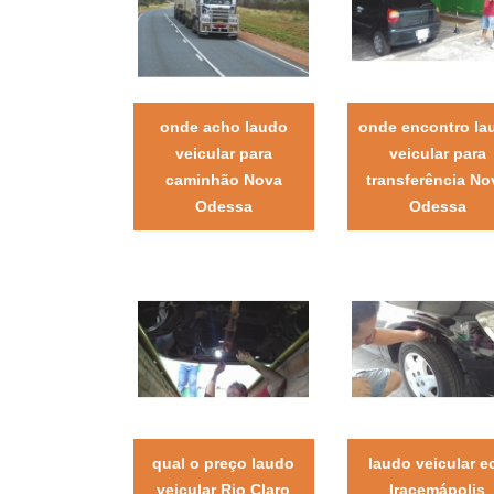
onde acho laudo
onde encontro la
veicular para
veicular para
caminhão Nova
transferência No
Odessa
Odessa
qual o preço laudo
laudo veicular e
veicular Rio Claro
Iracemápolis