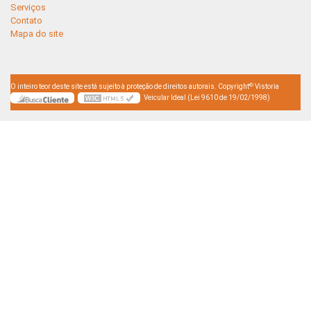
Serviços
Contato
Mapa do site
©
O inteiro teor deste site está sujeito à proteção de direitos autorais. Copyright
Vistoria
Veicular Ideal (Lei 9610 de 19/02/1998)