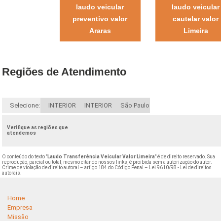
laudo veicular
laudo veicular
preventivo valor
cautelar valor
Araras
Limeira
Regiões de Atendimento
Selecione:
INTERIOR
INTERIOR
São Paulo
Verifique as regiões que
atendemos
O conteúdo do texto "
Laudo Transferência Veicular Valor Limeira
" é de direito reservado. Sua
reprodução, parcial ou total, mesmo citando nossos links, é proibida sem a autorização do autor.
Crime de violação de direito autoral – artigo 184 do Código Penal –
Lei 9610/98 - Lei de direitos
autorais
.
Home
Empresa
Missão