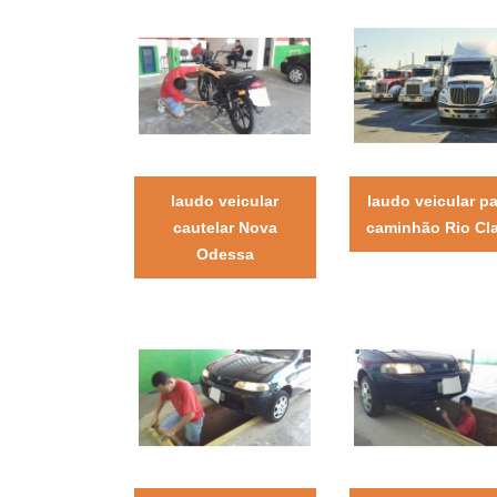
laudo veicular
laudo veicular p
cautelar Nova
caminhão Rio Cl
Odessa