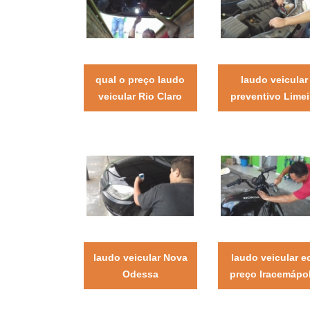
qual o preço laudo
laudo veicular
veicular Rio Claro
preventivo Limei
laudo veicular Nova
laudo veicular e
Odessa
preço Iracemápol