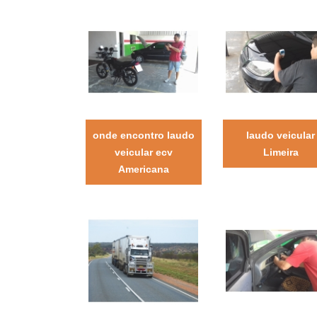
onde encontro laudo
laudo veicular
veicular ecv
Limeira
Americana