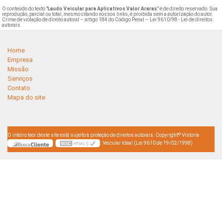
O conteúdo do texto "
Laudo Veicular para Aplicativos Valor Araras
" é de direito reservado. Sua
reprodução, parcial ou total, mesmo citando nossos links, é proibida sem a autorização do autor.
Crime de violação de direito autoral – artigo 184 do Código Penal –
Lei 9610/98 - Lei de direitos
autorais
.
Home
Empresa
Missão
Serviços
Contato
Mapa do site
©
O inteiro teor deste site está sujeito à proteção de direitos autorais. Copyright
Vistoria
Veicular Ideal (Lei 9610 de 19/02/1998)