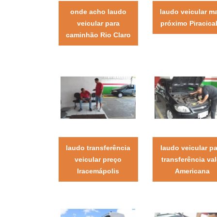
onde acho laudo
laudo veicular m
veicular para
próximo Piracica
caminhão Rio Claro
laudo transferência
laudo veicular p
veicular preço
transferência val
Iracemápolis
Americana