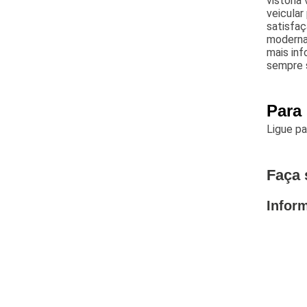
vistoria
veicular
satisfaç
modernas
mais in
sempre 
Para
Ligue p
Faça 
Infor