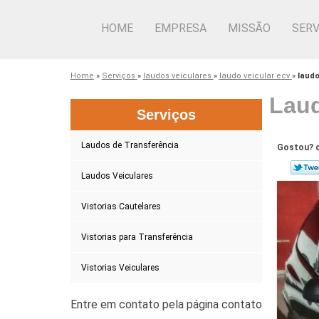
HOME
EMPRESA
MISSÃO
SERV
Home
»
Serviços
»
laudos veiculares
»
laudo veicular ecv
»
laudo
Laud
Serviços
Laudos de Transferência
Gostou? c
Laudos Veiculares
Vistorias Cautelares
Vistorias para Transferência
Vistorias Veiculares