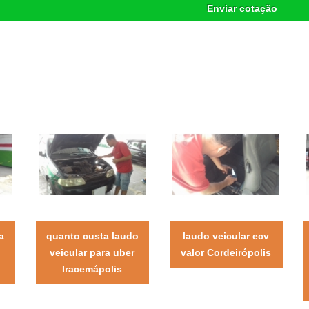
Enviar cotação
a
quanto custa laudo
laudo veicular ecv
veicular para uber
valor Cordeirópolis
Iracemápolis