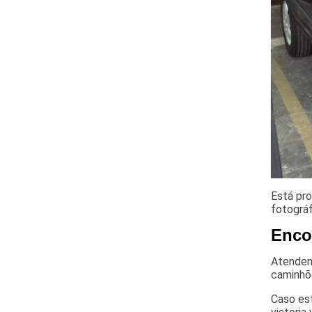
Está pro
fotográ
Encon
Atendend
caminhõ
Caso est