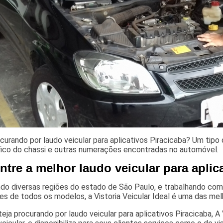
curando por laudo veicular para aplicativos Piracicaba? Um tipo 
fico do chassi e outras numerações encontradas no automóvel.
tre a melhor laudo veicular para aplica
o diversas regiões do estado de São Paulo, e trabalhando com a
es de todos os modelos, a Vistoria Veicular Ideal é uma das m
eja procurando por laudo veicular para aplicativos Piracicaba, A