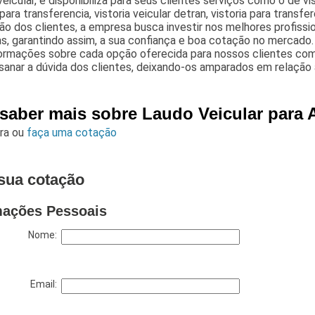
 veicular, e disponibiliza para seus clientes serviços como o de vist
 para transferencia, vistoria veicular detran, vistoria para transf
ão dos clientes, a empresa busca investir nos melhores profiss
, garantindo assim, a sua confiança e boa cotação no mercado.
formações sobre cada opção oferecida para nossos clientes co
sanar a dúvida dos clientes, deixando-os amparados em relação
 saber mais sobre Laudo Veicular para A
ara
ou
faça uma cotação
sua cotação
mações Pessoais
Nome:
Email: