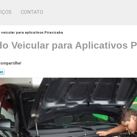
IÇOS
CONTATO
 veicular para aplicativos Piracicaba
o Veicular para Aplicativos P
ompartilhe!