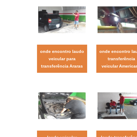
onde encontro laudo
onde encontro la
veicular para
transferência
transferência Araras
veicular America