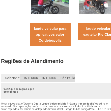
laudo veicular para
laudo veicular
aplicativos valor
cautelar Rio Cla
Cordeirópolis
Regiões de Atendimento
Selecione:
INTERIOR
INTERIOR
São Paulo
Verifique as regiões que
atendemos
O conteúdo do texto "
Quanto Custa Laudo Veicular Mais Próximo Iracemápolis
" é de direito
reservado. Sua reprodução, parcial ou total, mesmo citando nossos links, é proibida sem a
autorização do autor. Crime de violação de direito autoral – artigo 184 do Código Penal –
Lei 9610/9