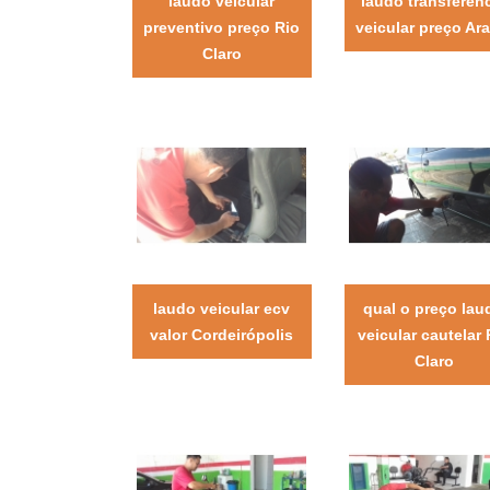
laudo veicular
laudo transferên
preventivo preço Rio
veicular preço Ara
Claro
laudo veicular ecv
qual o preço lau
valor Cordeirópolis
veicular cautelar 
Claro