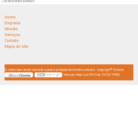
- Lei de direitos autorais
.
Home
Empresa
Missão
Serviços
Contato
Mapa do site
©
O inteiro teor deste site está sujeito à proteção de direitos autorais. Copyright
Vistoria
Veicular Ideal (Lei 9610 de 19/02/1998)