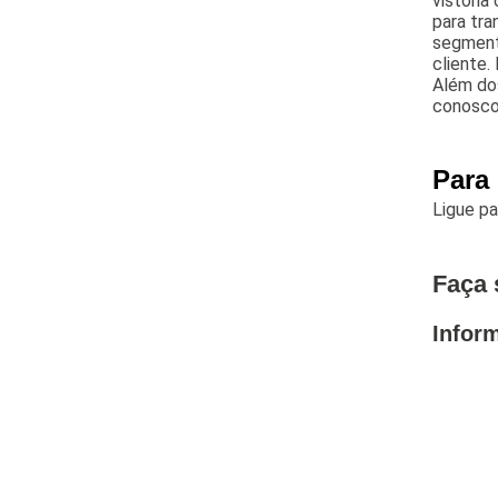
vistoria 
para tra
segment
cliente.
Além dos
conosco 
Para
Ligue p
Faça 
Infor