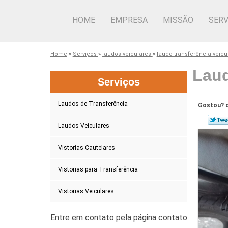
HOME
EMPRESA
MISSÃO
SERV
Home
»
Serviços
»
laudos veiculares
»
laudo transferência veicu
Laud
Serviços
Laudos de Transferência
Gostou? c
Laudos Veiculares
Vistorias Cautelares
Vistorias para Transferência
Vistorias Veiculares