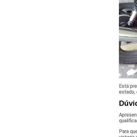
Está pre
estado, 
Dúvi
Apresent
qualific
Para que