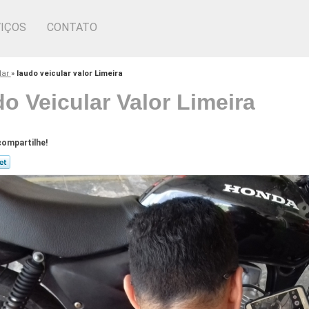
IÇOS
CONTATO
lar
»
laudo veicular valor Limeira
o Veicular Valor Limeira
ompartilhe!