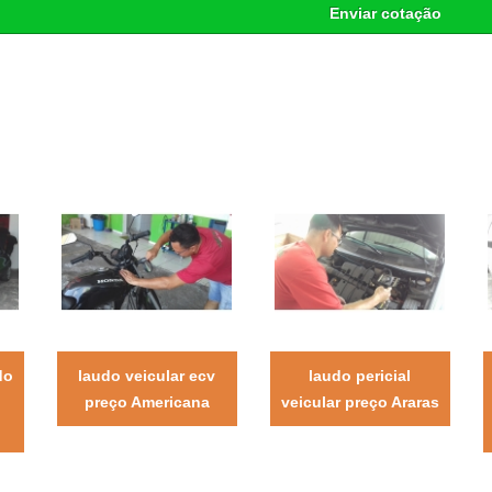
Enviar cotação
do
laudo veicular ecv
laudo pericial
preço Americana
veicular preço Araras
o