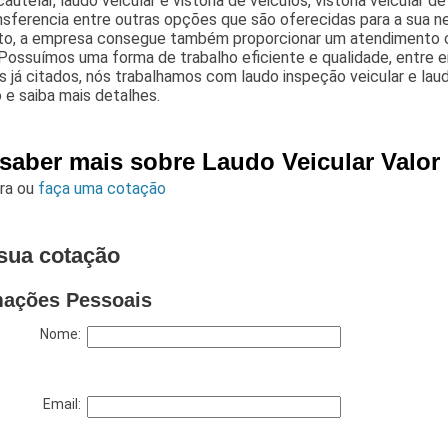
cautelar, laudo veicular e vistoria de veiculos, vistoria veicular det
nsferencia entre outras opções que são oferecidas para a sua n
o, a empresa consegue também proporcionar um atendimento c
 Possuímos uma forma de trabalho eficiente e qualidade, entre 
 já citados, nós trabalhamos com laudo inspeção veicular e laud
e saiba mais detalhes.
 saber mais sobre Laudo Veicular Valor
ara
ou
faça uma cotação
sua cotação
mações Pessoais
Nome:
Email: