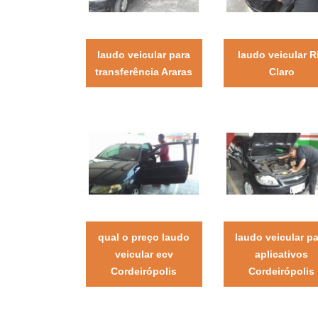
laudo veicular para
laudo veicular R
transferência Araras
Claro
qual o preço laudo
laudo veicular p
veicular ecv
aplicativos
Cordeirópolis
Cordeirópolis