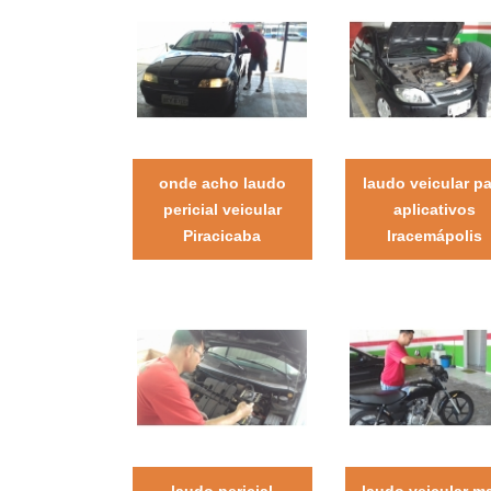
onde acho laudo
laudo veicular p
pericial veicular
aplicativos
Piracicaba
Iracemápolis
laudo pericial
laudo veicular m