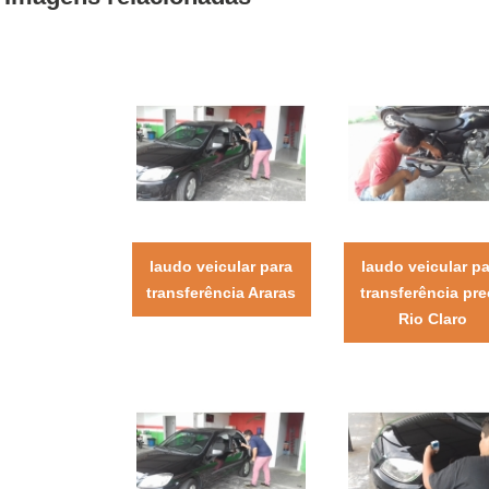
laudo veicular para
laudo veicular p
transferência Araras
transferência pr
Rio Claro