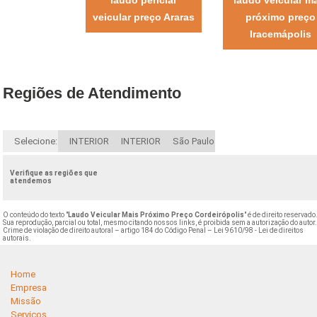
veicular preço Araras
próximo preço
Iracemápolis
Regiões de Atendimento
Selecione:
INTERIOR
INTERIOR
São Paulo
Verifique as regiões que
atendemos
O conteúdo do texto "
Laudo Veicular Mais Próximo Preço Cordeirópolis
" é de direito reservado
Sua reprodução, parcial ou total, mesmo citando nossos links, é proibida sem a autorização do autor
Crime de violação de direito autoral – artigo 184 do Código Penal –
Lei 9610/98 - Lei de direitos
autorais
.
Home
Empresa
Missão
Serviços