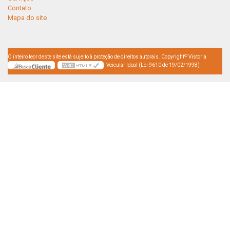
Contato
Mapa do site
©
O inteiro teor deste site está sujeito à proteção de direitos autorais. Copyright
Vistoria
Veicular Ideal (Lei 9610 de 19/02/1998)