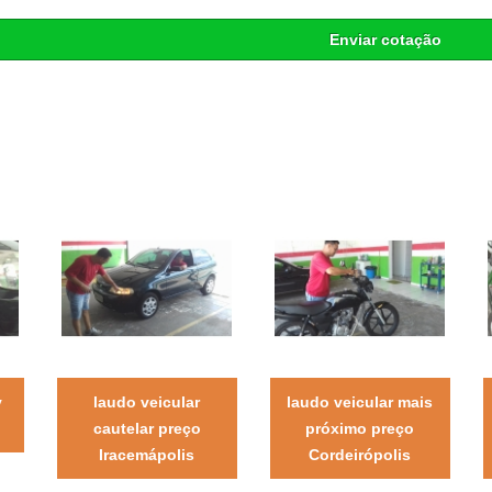
Enviar cotação
v
laudo veicular
laudo veicular mais
cautelar preço
próximo preço
Iracemápolis
Cordeirópolis