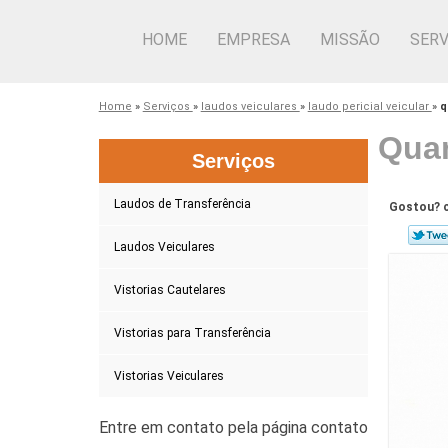
HOME
EMPRESA
MISSÃO
SERV
Home
»
Serviços
»
laudos veiculares
»
laudo pericial veicular
»
q
Quan
Serviços
Laudos de Transferência
Gostou? c
Laudos Veiculares
Vistorias Cautelares
Vistorias para Transferência
Vistorias Veiculares