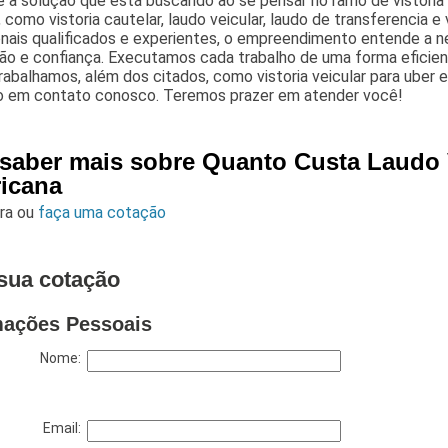
 a solução que está buscando ao se pensar no ramo de vistoria
 como vistoria cautelar, laudo veicular, laudo de transferencia e
onais qualificados e experientes, o empreendimento entende a 
ção e confiança. Executamos cada trabalho de uma forma efici
rabalhamos, além dos citados, como vistoria veicular para uber e 
o em contato conosco. Teremos prazer em atender você!
 saber mais sobre Quanto Custa Laudo 
icana
ara
ou
faça uma cotação
sua cotação
mações Pessoais
Nome:
Email: