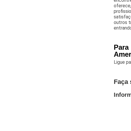
encontre
oferece,
profissi
satisfa
outros t
entrand
Para
Amer
Ligue p
Faça 
Infor