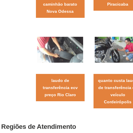
caminhão barato
Piracicaba
Nova Odessa
laudo de
quanto custa la
transferência ecv
de transferência
preço Rio Claro
veículo
Cordeirópolis
Regiões de Atendimento