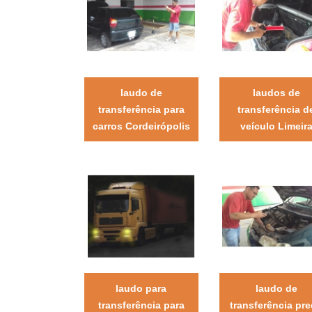
laudo de
laudos de
transferência para
transferência d
carros Cordeirópolis
veículo Limeir
laudo para
laudo de
transferência para
transferência pr