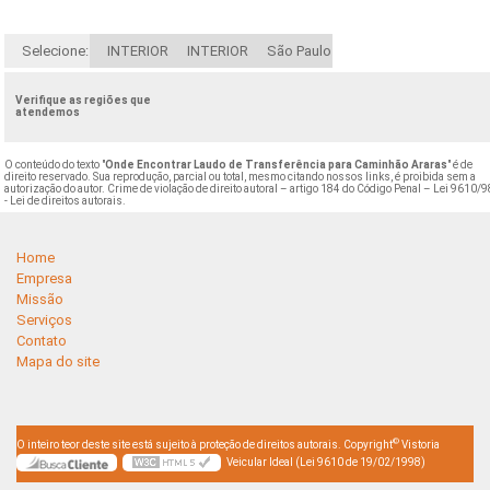
Selecione:
INTERIOR
INTERIOR
São Paulo
Verifique as regiões que
atendemos
O conteúdo do texto "
Onde Encontrar Laudo de Transferência para Caminhão Araras
" é de
direito reservado. Sua reprodução, parcial ou total, mesmo citando nossos links, é proibida sem a
autorização do autor. Crime de violação de direito autoral – artigo 184 do Código Penal –
Lei 9610/9
- Lei de direitos autorais
.
Home
Empresa
Missão
Serviços
Contato
Mapa do site
©
O inteiro teor deste site está sujeito à proteção de direitos autorais. Copyright
Vistoria
Veicular Ideal (Lei 9610 de 19/02/1998)