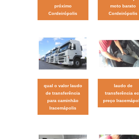
próximo
moto barato
Cordeirópolis
Cordeirópolis
qual o valor laudo
laudo de
de transferência
transferência e
para caminhão
preço Iracemápol
Iracemápolis