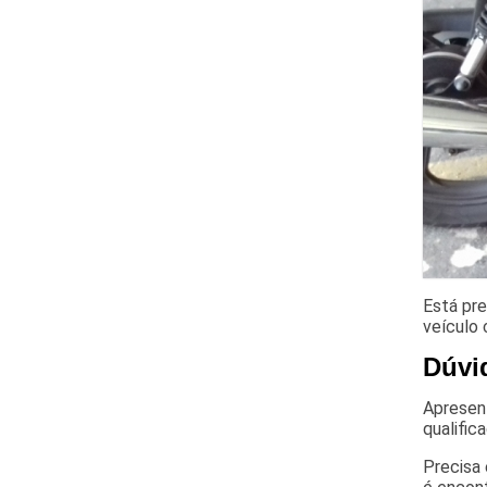
Está pre
veículo 
Dúvi
Apresent
qualific
Precisa 