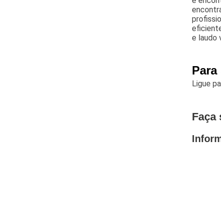
é encon
encontra
profissi
eficient
e laudo 
Para
Ligue p
Faça 
Infor