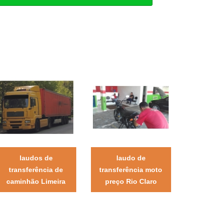
laudos de
laudo de
transferência de
transferência moto
caminhão Limeira
preço Rio Claro