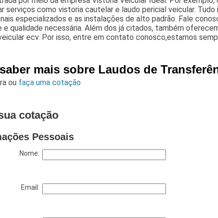
trada por meio da empresa Vistoria Veicular Ideal. Por exempl
r serviços como vistoria cautelar e laudo pericial veicular. Tudo
onais especializados e as instalações de alto padrão. Fale conos
e e qualidade necessária. Além dos já citados, também oferece
veicular ecv. Por isso, entre em contato conosco,estamos sempr
 saber mais sobre Laudos de Transferê
ara
ou
faça uma cotação
sua cotação
mações Pessoais
Nome:
Email: