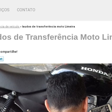
IÇOS
CONTATO
ncia de veículo
»
laudos de transferência moto Limeira
os de Transferência Moto Li
ompartilhe!