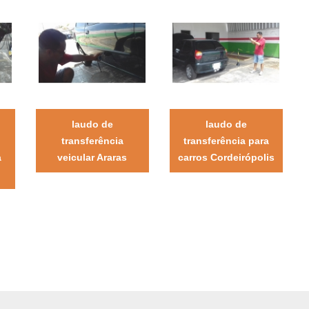
laudo de
laudo de
transferência
transferência para
a
veicular Araras
carros Cordeirópolis