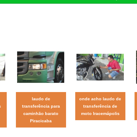
laudo de
onde acho laudo de
s
transferência para
transferência de
caminhão barato
moto Iracemápolis
Piracicaba