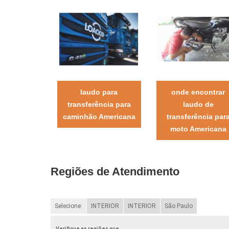
laudo para
onde encontrar
transferência para
laudo de
caminhão Americana
transferência par
moto Americana
Regiões de Atendimento
Selecione:
INTERIOR
INTERIOR
São Paulo
Verifique as regiões que